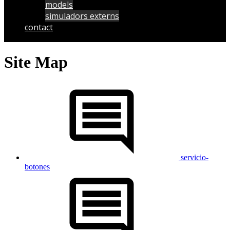
models
simuladors externs
contact
Site Map
servicio-
botones