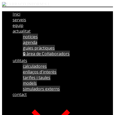
Inici
serveis
equip
actualitat
notícies
agenda
guies pràctiques
🔒 àrea de Col·laboradors
utilitats
calculadores
enllaços d'interès
tarifes i taules
models
simuladors externs
contact