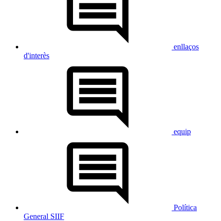
enllaços
d'interès
equip
Política
General SIIF