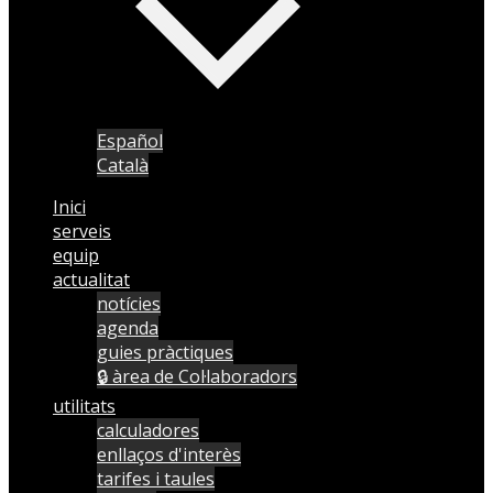
Español
Català
Inici
serveis
equip
actualitat
notícies
agenda
guies pràctiques
🔒 àrea de Col·laboradors
utilitats
calculadores
enllaços d'interès
tarifes i taules