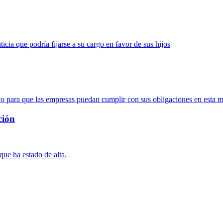
icia que podría fijarse a su cargo en favor de sus hijos
ivo para que las empresas puedan cumplir con sus obligaciones en esta m
ción
que ha estado de alta.