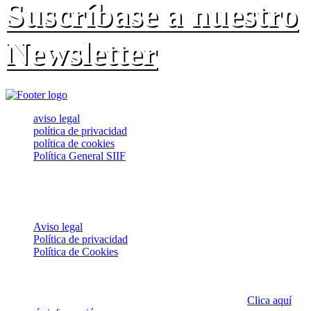
Suscríbase a nuestro
Newsletter
aviso legal
política de privacidad
política de cookies
Política General SIIF
© 2020 JD ASESORES. Todos los derechos reservados.
USO DE COOKIES
Aviso legal
Política de privacidad
Política de Cookies
Esta página web utiliza cookies propias, que pueden ser técnicas o
analíticas, para asegurar el correcto funcionamiento de todos sus
contenidos y hacer seguimiento del uso de los mismos.
Clica aquí